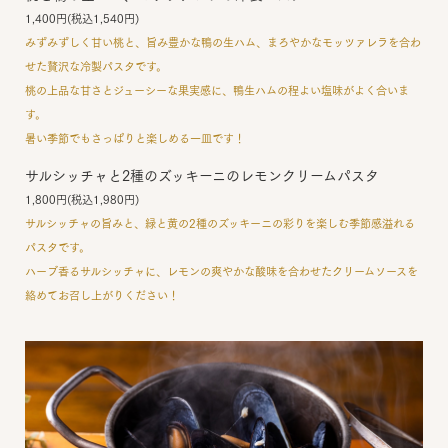
1,400円(税込1,540円)
みずみずしく甘い桃と、旨み豊かな鴨の生ハム、まろやかなモッツァレラを合わ
せた贅沢な冷製パスタです。
桃の上品な甘さとジューシーな果実感に、鴨生ハムの程よい塩味がよく合いま
す。
暑い季節でもさっぱりと楽しめる一皿です！
サルシッチャと2種のズッキーニのレモンクリームパスタ
1,800円(税込1,980円)
サルシッチャの旨みと、緑と黄の2種のズッキーニの彩りを楽しむ季節感溢れる
パスタです。
ハーブ香るサルシッチャに、レモンの爽やかな酸味を合わせたクリームソースを
絡めてお召し上がりください！